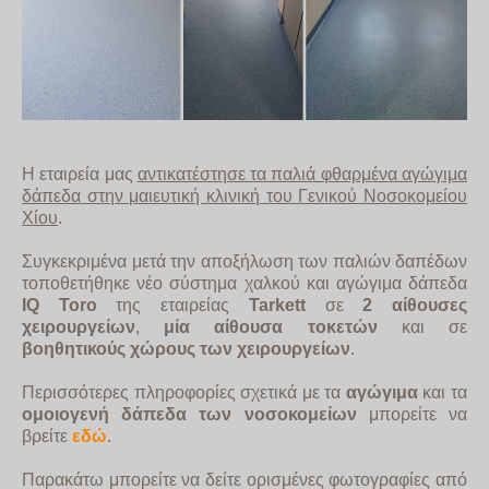
Η εταιρεία μας
αντικατέστησε τα παλιά φθαρμένα αγώγιμα
δάπεδα στην μαιευτική κλινική του Γενικού Νοσοκομείου
Χίου
.
Συγκεκριμένα μετά την αποξήλωση των παλιών δαπέδων
τοποθετήθηκε νέο σύστημα χαλκού και αγώγιμα δάπεδα
IQ Toro
της εταιρείας
Tarkett
σε
2 αίθουσες
χειρουργείων
,
μία αίθουσα τοκετών
και σε
βοηθητικούς χώρους των χειρουργείων
.
Περισσότερες πληροφορίες σχετικά με τα
αγώγιμα
και τα
ομοιογενή δάπεδα
των νοσοκομείων
μπορείτε να
βρείτε
εδώ
.
Παρακάτω μπορείτε να δείτε ορισμένες φωτογραφίες από