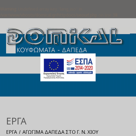
Warning
: Undefined array key "lang_iso" in
/var/www/vhosts/domical.gr/httpdocs/seourl.php
on line
38
ΈΡΓΑ
ΈΡΓΑ
ΑΓΏΓΙΜΑ ΔΆΠΕΔΑ ΣΤΟ Γ. Ν. ΧΊΟΥ