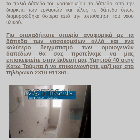
το παλιό δάπεδο του νοσοκομείου, το δάπεδο κατά την
διάρκεια των εργασιών και τέλος το δάπεδο όπως
διαμορφώθηκε ύστερα από την τοποθέτηση του νέου
υλικού.
Για οποιαδήποτε απορία αναφορικά με τα
δάπεδα των νοσοκομείων αλλά και ένα
καλύτερο δειγματισμό των ομοιογενών
δαπέδων θα σας προτείναμε να μας
επισκεφτείτε στην έκθεσή μας Υμηττού 40 στην
Κάτω Τούμπα ή να επικοινωνήστε μαζί μας στο
τηλέφωνο 2310 911361.