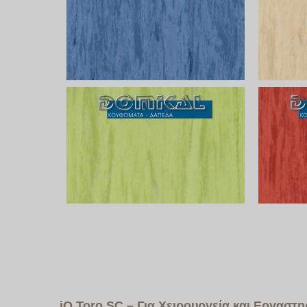
iQ
Toro
SC
– Για Χειρουργεία και Εργαστ