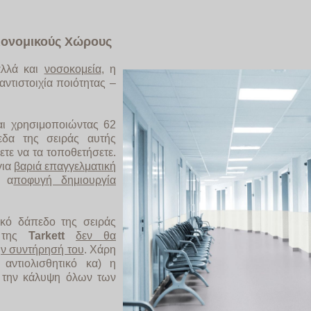
ειονομικούς Χώρους
λλά και
νοσοκομεία
, η
αντιστοιχία ποιότητας –
αι χρησιμοποιώντας 62
εδα της σειράς αυτής
τε να τα τοποθετήσετε.
για
βαριά επαγγελματική
ν α
ποφυγή δημιουργία
κό δάπεδο της σειράς
της
Tarkett
δεν θα
ην συντήρησή του
. Χάρη
 αντιολισθητικό κα) η
α την κάλυψη όλων των