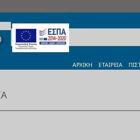
gr/httpdocs/seourl.php
on line
38
ΑΡΧΙΚΗ
ΕΤΑΙΡΕΙΑ
ΠΙΣ
ΊΑ