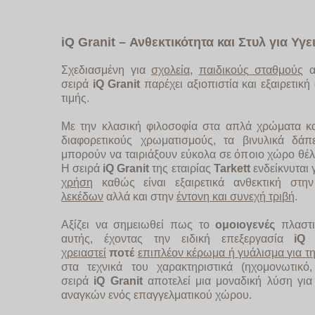
iQ
Granit
– Ανθεκτικότητα και Στυλ για Υγ
Σχεδιασμένη για
σχολεία
,
παιδικούς σταθμούς
α
σειρά
iQ
Granit
παρέχει αξιοπιστία και εξαιρετική 
τιμής.
Με την κλασική φιλοσοφία στα απλά χρώματα κ
διαφορετικούς χρωματισμούς, τα βινυλικά δάπ
μπορούν να ταιριάξουν εύκολα σε όποιο χώρο θέλε
Η σειρά
iQ
Granit
της εταιρίας
Tarkett
ενδείκνυται 
χρήση
καθώς είναι εξαιρετικά ανθεκτική στη
λεκέδων
αλλά και στην
έντονη και συνεχή τριβή
.
Αξίζει να σημειωθεί πως το
ομοιογενές
πλαστι
αυτής, έχοντας την ειδική επεξεργασία
iQ
χρειαστεί
ποτέ
επιπλέον κέρωμα ή γυάλισμα για τ
στα τεχνικά του χαρακτηριστικά (ηχομονωτικό,
σειρά
iQ
Granit
αποτελεί μια μοναδική λύση γι
αναγκών ενός επαγγελματικού χώρου.