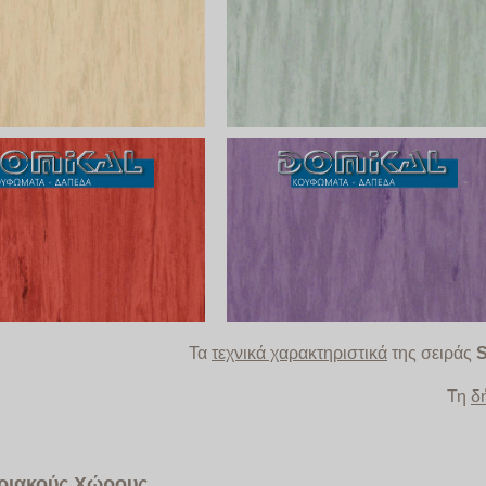
Τα
τεχνικά χαρακτηριστικά
της σειράς
S
Τη
δ
ηριακούς Χώρους