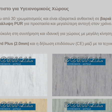
όπιστο για Υγειονομικούς Χώρους
ω από 30 χρωματισμούς και είναι εξαιρετικά ανθεκτική σε
βαριά
κάλυψη
PUR
για προστασία και μεγαλύτερη αντοχή στον χρόνο
 εύκολη στη συντήρηση και ιδανική για χώρους με μεγάλη κίνηση
rd Plus (2.0mm)
και η
δήλωση επιδόσεων (CE) μαζί με τα τεχνικ