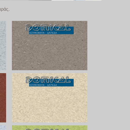
ιράς.