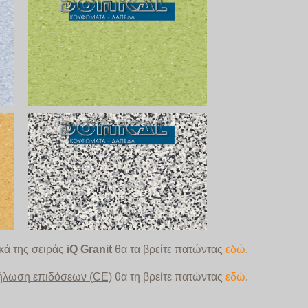
ικά
της σειράς
iQ Granit
θα τα βρείτε
πατώντας
εδώ
.
ήλωση επιδόσεων (CE)
θα τη βρείτε πατώντας
εδώ
.