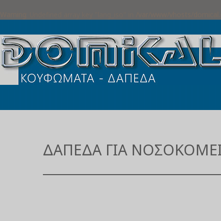
Warning
: Undefined array key "lang_iso" in
/var/www/vhosts/domical.
ΔΆΠΕΔΑ ΓΙΑ ΝΟΣΟΚΟΜΕ