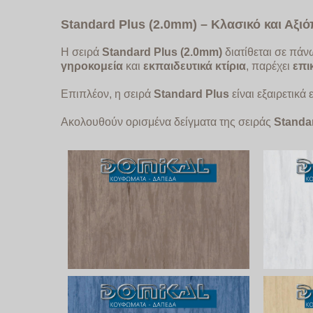
Standard
Plus
(2.0
mm
) – Κλασικό και Αξι
Η σειρά
Standard
Plus
(2.0
mm
)
διατίθεται σε πάν
γηροκομεία
και
εκπαιδευτικά κτίρια
, παρέχει
επι
Επιπλέον, η σειρά
Standard
Plus
είναι εξαιρετικά
Ακολουθούν ορισμένα δείγματα της σειράς
Standa