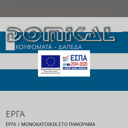
Warning
: Undefined array key "lang_iso" in
/var/www/vhosts/domical.gr/httpdocs/seourl.php
on line
38
ΈΡΓΑ
ΈΡΓΑ
ΜΟΝΟΚΑΤΟΙΚΊΑ ΣΤΟ ΠΑΝΌΡΑΜΑ