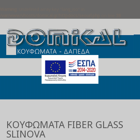
Warning
: Undefined array key "lang_iso" in
/var/www/vhosts/domical.gr/httpdocs/seourl.php
on line
38
KΟΥΦΏΜΑΤΑ FIBER GLASS
SLINOVA