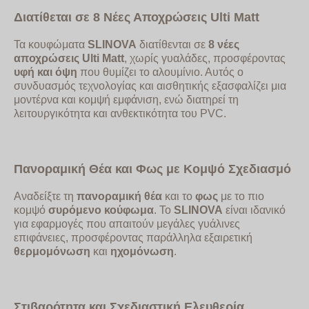
Διατίθεται σε 8 Νέες Αποχρώσεις
Ulti
Matt
Τα κουφώματα
SLINOVA
διατίθενται σε
8 νέες
αποχρώσεις
Ulti
Matt
, χωρίς γυαλάδες, προσφέροντας
υφή και όψη
που θυμίζει το αλουμίνιο. Αυτός ο
συνδυασμός τεχνολογίας και αισθητικής εξασφαλίζει μια
μοντέρνα και κομψή εμφάνιση, ενώ διατηρεί τη
λειτουργικότητα και ανθεκτικότητα του PVC.
Πανοραμική Θέα και Φως με Κομψό Σχεδιασμό
Αναδείξτε τη
πανοραμική θέα
και το
φως
με το πιο
κομψό
συρόμενο κούφωμα
. Το
SLINOVA
είναι ιδανικό
για εφαρμογές που απαιτούν μεγάλες γυάλινες
επιφάνειες, προσφέροντας παράλληλα εξαιρετική
θερμομόνωση
και
ηχομόνωση
.
Στιβαρότητα και Σχεδιαστική Ελευθερία