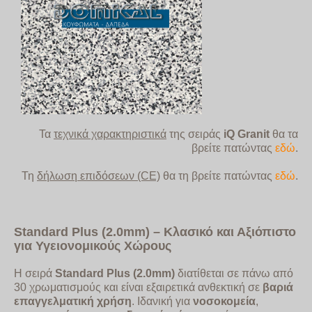
Τα
τεχνικά χαρακτηριστικά
της σειράς
iQ Granit
θα τα
βρείτε
πατώντας
εδώ
.
Τη
δήλωση επιδόσεων (CE)
θα τη βρείτε πατώντας
εδώ
.
Standard
Plus
(2.0
mm
) – Κλασικό και Αξιόπιστο
για Υγειονομικούς Χώρους
Η σειρά
Standard
Plus
(2.0
mm
)
διατίθεται σε πάνω από
30 χρωματισμούς και είναι εξαιρετικά ανθεκτική σε
βαριά
επαγγελματική χρήση
. Ιδανική για
νοσοκομεία
,