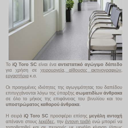
Το
iQ Toro SC
είναι ένα
αντιστατικό αγώγιμο δάπεδο
για χρήση σε
χειρουργεία, αίθουσες ακτινογραφιών,
εργαστήρια
κ.α.
Οι προηγμένες ιδιότητες της αγωγιμότητας του δαπέδου
επιτυγχάνονται λόγω της ύπαρξης
σωματιδίων άνθρακα
σε όλο το μήκος της επιφάνειας του βινυλίου και του
υποστρώματος καθαρού άνθρακα
.
Η σειρά
iQ Toro SC
προσφέρει επίσης
μεγάλη αντοχή
απέναντι στους
λεκέδες
, την
έντονη τριβή
ενώ μπορεί να
τοποθετηθεί και σε περιοχές με μεγάλη κίνηση (όπως