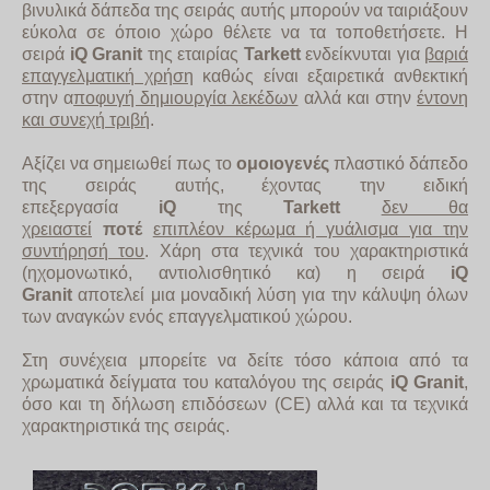
βινυλικά δάπεδα της σειράς αυτής μπορούν να ταιριάξουν
εύκολα σε όποιο χώρο θέλετε να τα τοποθετήσετε. Η
σειρά
iQ
Granit
της εταιρίας
Tarkett
ενδείκνυται για
βαριά
επαγγελματική χρήση
καθώς είναι εξαιρετικά ανθεκτική
στην α
ποφυγή δημιουργία λεκέδων
αλλά και στην
έντονη
και συνεχή τριβή
.
Αξίζει να σημειωθεί πως το
ομοιογενές
πλαστικό δάπεδο
της σειράς αυτής, έχοντας την ειδική
επεξεργασία
iQ
της
Tarkett
δεν θα
χρειαστεί
ποτέ
επιπλέον κέρωμα ή γυάλισμα για την
συντήρησή του
. Χάρη στα τεχνικά του χαρακτηριστικά
(ηχομονωτικό, αντιολισθητικό κα) η σειρά
iQ
Granit
αποτελεί μια μοναδική λύση για την κάλυψη όλων
των αναγκών ενός επαγγελματικού χώρου.
Στη συνέχεια μπορείτε να δείτε τόσο κάποια από τα
χρωματικά δείγματα του καταλόγου της σειράς
iQ
Granit
,
όσο και τη δήλωση επιδόσεων (CE) αλλά και τα τεχνικά
χαρακτηριστικά της σειράς.