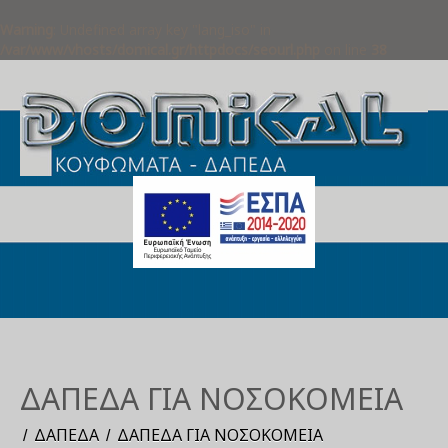
Warning
: Undefined array key "lang_iso" in
/var/www/vhosts/domical.gr/httpdocs/seourl.php
on line
38
ΔΆΠΕΔΑ ΓΙΑ ΝΟΣΟΚΟΜΕΊΑ
ΔΆΠΕΔΑ
ΔΆΠΕΔΑ ΓΙΑ ΝΟΣΟΚΟΜΕΊΑ