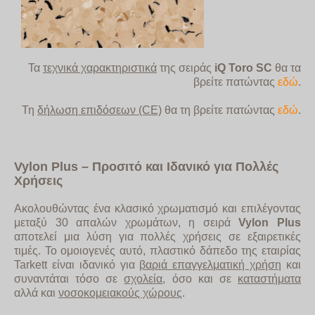
Τα
τεχνικά χαρακτηριστικά
της σειράς
iQ Toro SC
θα τα
βρείτε
πατώντας
εδώ
.
Τη
δήλωση επιδόσεων (CE)
θα τη βρείτε πατώντας
εδώ
.
Vylon
Plus
– Προσιτό και Ιδανικό για Πολλές
Χρήσεις
Ακολουθώντας ένα κλασικό χρωματισμό και επιλέγοντας
μεταξύ 30 απαλών χρωμάτων, η σειρά
Vylon Plus
αποτελεί μια λύση για πολλές χρήσεις σε εξαιρετικές
τιμές. Το ομοιογενές αυτό, πλαστικό δάπεδο της εταιρίας
Tarkett είναι ιδανικό για
βαριά επαγγελματική χρήση
και
συναντάται τόσο σε
σχολεία
, όσο και σε
καταστήματα
αλλά και
νοσοκομειακούς χώρους
.