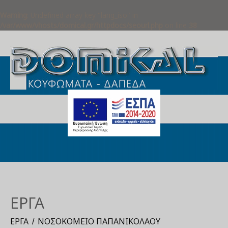
Warning
: Undefined array key "lang_iso" in
/var/www/vhosts/domical.gr/httpdocs/seourl.php
on line
38
ΈΡΓΑ
ΈΡΓΑ
ΝΟΣΟΚΟΜΕΊΟ ΠΑΠΑΝΙΚΟΛΆΟΥ